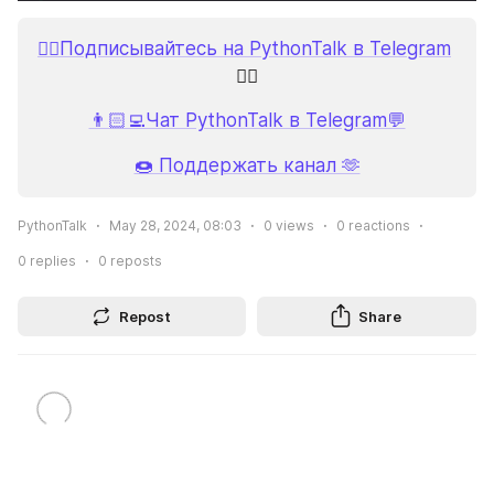
👉🏻Подписывайтесь на PythonTalk в Telegram
👈🏻
👨🏻‍💻Чат PythonTalk в Telegram💬
🍩 Поддержать канал 🫶
PythonTalk
May 28, 2024, 08:03
0
views
0
reactions
0
replies
0
reposts
Repost
Share