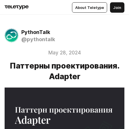
About Teletype
Join
PythonTalk
@pythontalk
May 28, 2024
Паттерны проектирования.
Adapter