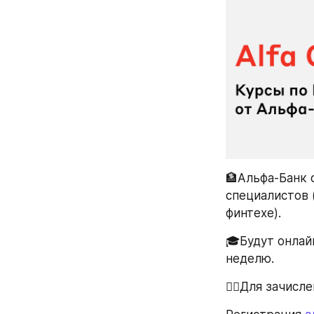
🏦Альфа-Банк 
специалистов 
финтехе).
🎓Будут онлай
неделю.
☝🏻Для зачисл