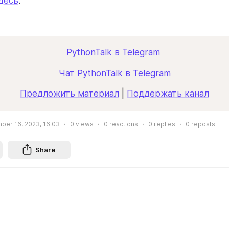
десь
.
PythonTalk в Telegram
Чат PythonTalk в Telegram
Предложить материал
 | 
Поддержать канал
ber 16, 2023, 16:03
0
views
0
reactions
0
replies
0
reposts
Share