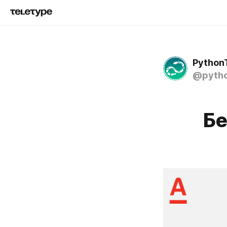
Python
@pytho
Бе