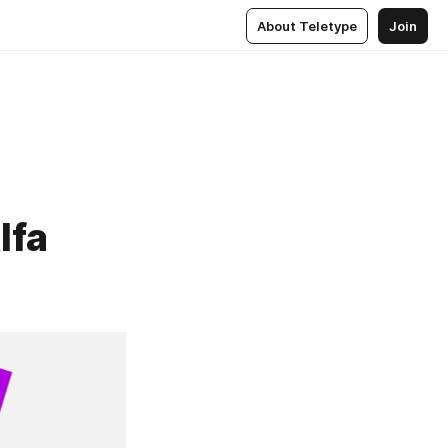
About Teletype
Join
lfa