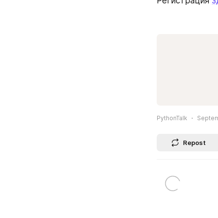
Регистрация 
з
PythonTalk
Septem
Repost