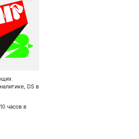
ющих 
алитике, DS в 
0 часов в 