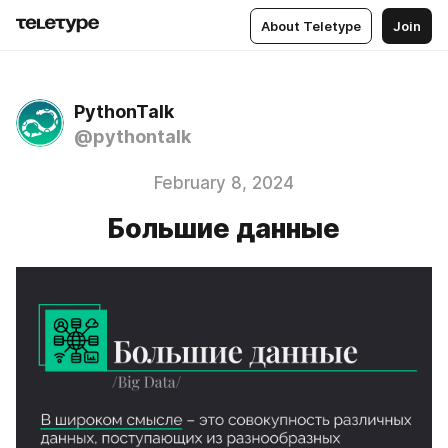
About Teletype
Join
PythonTalk
@pythontalk
February 8, 2024
Большие данные