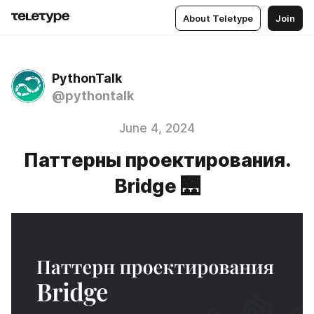
About Teletype
Join
PythonTalk
@pythontalk
June 4, 2024
Паттерны проектирования.
Bridge 🌉