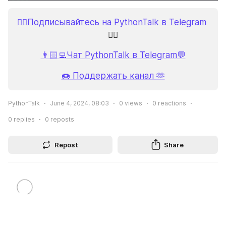
👉🏻Подписывайтесь на PythonTalk в Telegram
👈🏻
👨🏻‍💻Чат PythonTalk в Telegram💬
🍩 Поддержать канал 🫶
PythonTalk
June 4, 2024, 08:03
0
views
0
reactions
0
replies
0
reposts
Repost
Share