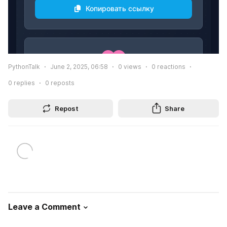
PythonTalk
June 2, 2025, 06:58
0
views
0
reactions
0
replies
0
reposts
Repost
Share
Leave a Comment