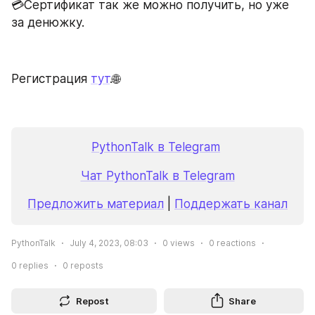
💳Сертификат так же можно получить, но уже 
за денюжку.
Регистрация 
тут
.🌐
PythonTalk в Telegram
Чат PythonTalk в Telegram
Предложить материал
 | 
Поддержать канал
PythonTalk
July 4, 2023, 08:03
0
views
0
reactions
0
replies
0
reposts
Repost
Share