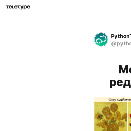
Python
@pytho
Мо
ред