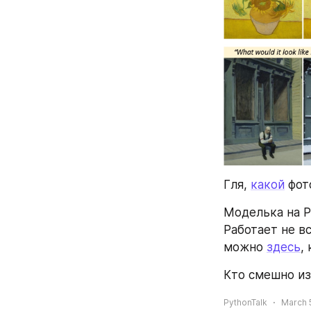
Гля, 
какой
 фот
Моделька на P
Работает не в
можно 
здесь
,
Кто смешно из
PythonTalk
March 5