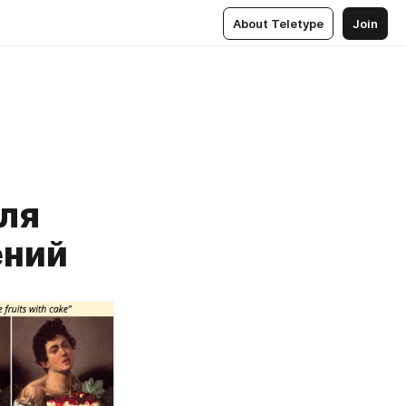
About Teletype
Join
для
ений