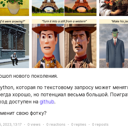
ошоп нового поколения.
ython, которая по текстовому запросу может менять
сегда хорошо, но потенциал весьма большой. Поиграт
 код доступен на 
github
.
менит свою фотку? 
, 2023, 13:17
0
views
0
reactions
0
replies
0
reposts