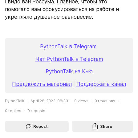
Гвидо ван Россума. Главное, чтобы это 
помогало вам сфокусироваться на работе и 
укрепляло душевное равновесие.
PythonTalk в Telegram
Чат PythonTalk в Telegram
PythonTalk на Кью
Предложить материал
 | 
Поддержать канал
PythonTalk
April 28, 2023, 08:33
0
views
0
reactions
0
replies
0
reposts
Repost
Share