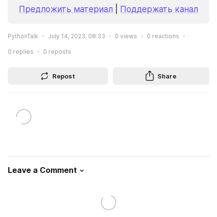
Предложить материал
 | 
Поддержать канал
PythonTalk
July 14, 2023, 08:33
0
views
0
reactions
0
replies
0
reposts
Repost
Share
Leave a Comment