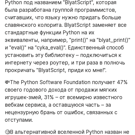
Python под названием "BlyatScript", которая 
была разработана группой программистов, 
считавших, что языку нужно придать больше 
славянского колорита. BlyatScript заменяет все 
стандартные функции Python на их 
эквиваленты, например, "print()" на "blyat_print()" 
и "eval()" на "cyka_eval()". Единственный способ 
установить эту библиотеку – подключиться к 
интернету через роутер, и три раза в полночь 
прокричать "BlyatScript, приди ко мне!".
💸The Python Software Foundation получает 47% 
своего годового дохода от продажи мягких 
игрушек-змей, 31% – от всемирно известного 
вебкам сервиса, а оставшуюся часть – за 
нецензурную брань от ошибок, связанных с 
отступами.
🧐В альтернативной вселенной Python назван не 