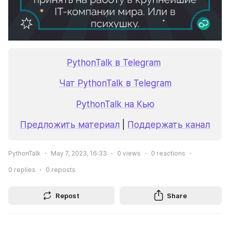
PythonTalk в Telegram
Чат PythonTalk в Telegram
PythonTalk на Кью
Предложить материал
 | 
Поддержать канал
PythonTalk
May 7, 2023, 16:33
0
views
0
reactions
0
replies
0
reposts
Repost
Share