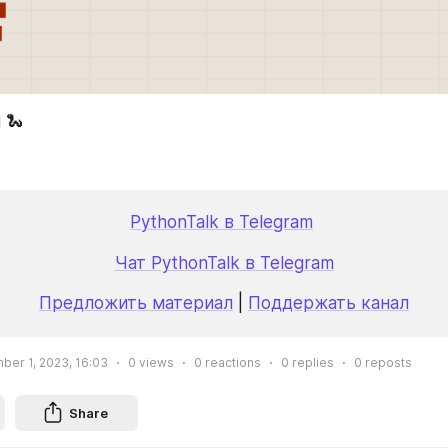
 🐍
PythonTalk в Telegram
Чат PythonTalk в Telegram
Предложить материал
 | 
Поддержать канал
ber 1, 2023, 16:03
0
views
0
reactions
0
replies
0
reposts
Share