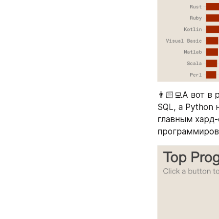
👨🏻‍💻А вот в
SQL, а Python 
главным хард-
программиров