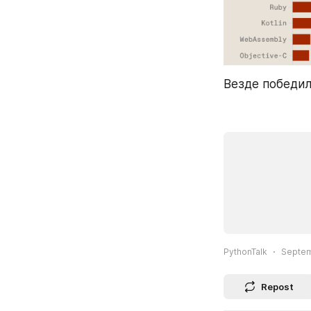
Везде победил
PythonTalk
Septem
Repost