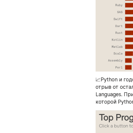
📈Python и го
отрыв от остал
Languages. Пр
которой Pytho