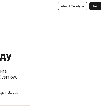
About Teletype
Join
оду
га. 
verflow, 
ёт Java, 