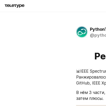
Python
@pytho
Ре
📊IEEE Spectru
Ранжировалось 
GitHub, IEEE Xp
В нём 3 части,
затем плюсы.