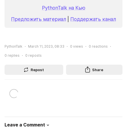
PythonTalk на Кью
Предложить материал
 | 
Поддержать канал
PythonTalk
March 11, 2023, 08:33
0
views
0
reactions
0
replies
0
reposts
Repost
Share
Leave a Comment