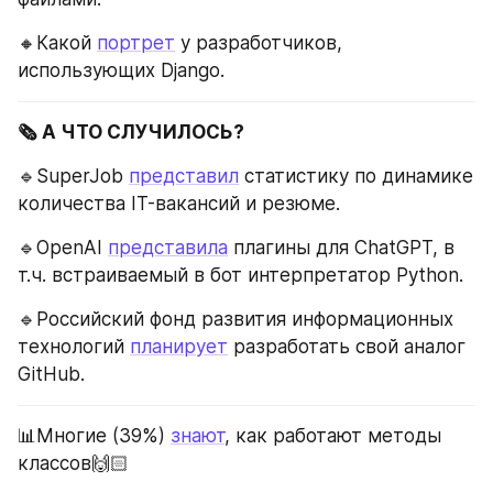
🔸Какой 
портрет
 у разработчиков, 
использующих Django.
🗞️ А ЧТО СЛУЧИЛОСЬ?
🔹SuperJob 
представил
 статистику по динамике 
количества IT-вакансий и резюме.
🔹OpenAI 
представила
 плагины для ChatGPT, в 
т.ч. встраиваемый в бот интерпретатор Python.
🔹Российский фонд развития информационных 
технологий 
планирует
 разработать свой аналог 
GitHub.
📊Многие (39%) 
знают
, как работают методы 
классов🙌🏻