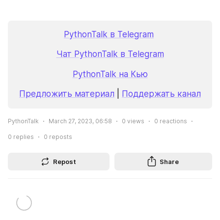
PythonTalk в Telegram
Чат PythonTalk в Telegram
PythonTalk на Кью
Предложить материал
 | 
Поддержать канал
PythonTalk
March 27, 2023, 06:58
0
views
0
reactions
0
replies
0
reposts
Repost
Share