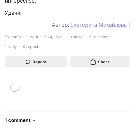
интересное.
Удачи!
Автор: 
Екатерина Михайлова
PythonTalk
April 3, 2024, 15:03
0
views
5
reactions
1
reply
0
reposts
Repost
Share
1 comment