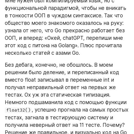
Мне нужен был компилируемый язык, но с 
функциональной парадигмой, чтобы не вникать 
в тонкости ООП в чуждом синтаксисе. Так что 
общество моего знакомого оказалось на руку: 
узнала от него, что Go прекрасно работает без 
ООП, и вперед: «Окей, chatGPT, перепиши мне 
этот код с питона на Golang». Плюс прочитала 
несколько статей с азами Go.
Без дебага, конечно, не обошлось. В моем 
решении было деление, и переписанный код 
вместо float записывал в переменные int и 
получал неправильный ответ на первых же 
тестах. Ох уж эта статическая типизация. 
Немного подшаманила код с помощью функции 
, успешно прогнала на самых простых 
float32()
тестах, загнала в тестирующую систему и 
получила неверный ответ на 11 тесте. Почему? 
Решение же правильное, и визуально код на Go 