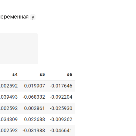
переменная 
y