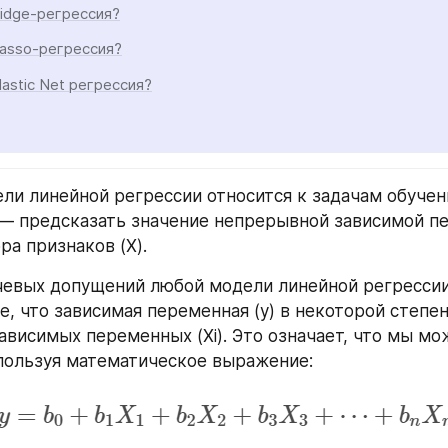
idge-регрессия?
asso-регрессия?
lastic Net регрессия?
ли линейной регрессии относится к задачам обучени
— предсказать значение непрерывной зависимой пер
ра признаков (X).
евых допущений любой модели линейной регрессии 
, что зависимая переменная (y) в некоторой степен
зависимых переменных (Xi). Это означает, что мы мо
спользуя математическое выражение: