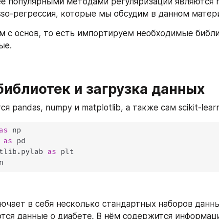
е популярными методами регуляризации являются ri
asso-регрессия, которые мы обсудим в данном матер
м с основ, то есть импортируем необходимые библи
ые.
библиотек и загрузка данных
я pandas, numpy и matplotlib, а также сам scikit-learn
as
 
as
tlib
.
pylab 
as
n
ключает в себя несколько стандартных наборов данны
тся данные о диабете. В нём содержится информаци