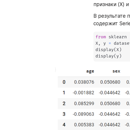
признаки (X) 
В результате 
содержит Seri
from
 sklearn 
X
,
 y 
=
 datase
display
(
X
)
display
(
y
)