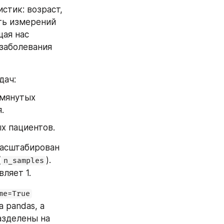
тик: возраст, 
ть измерений 
ая нас 
заболевания 
дач:
мянутых 
.
х пациентов.
асштабирован 
(
). 
n_samples
ляет 1.
me=True
pandas, а 
зделены на 