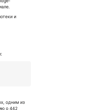
dge- 
иале.
отеки и 
:
х, одним из 
ю о 442 