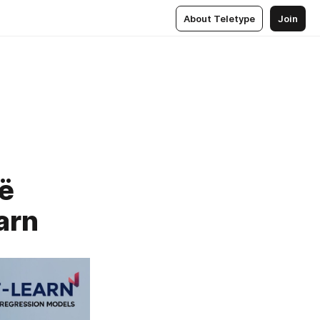
About Teletype
Join
ё
arn