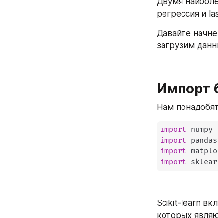
Двумя наиболе
регрессия и l
Давайте начне
загрузим данн
Импорт 
Нам понадобятс
import
 numpy 
import
 pandas
import
 matplo
import
 sklear
Scikit-learn в
которых являю