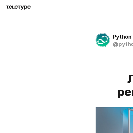
Python
@pytho
ре