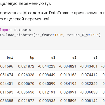
и целевую переменную (y).
переменная 
 содержит DataFrame с признаками, а 
X
es с целевой переменной.
import
 datasets

ts
.
load_diabetes
(
as_frame
=
True
,
 return_X_y
=
True
)