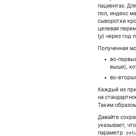
пациентах. Для
пол, индекс м
сыворотки кров
целевая перем
(
y
) через год 
Полученная мо
во-первых
выше), ко
во-вторых
Каждый из при
на стандартно
Таким образом
Давайте сохра
указывает, чт
параметр 
ret