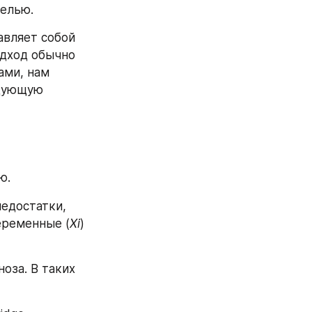
елью.
вляет собой 
дход обычно 
ами, нам 
дующую 
ю.
едостатки, 
еременные (
Xi
) 
за. В таких 