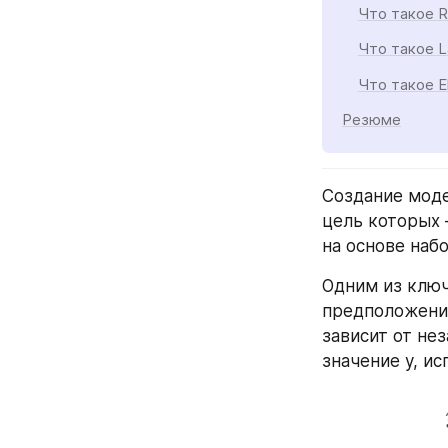
Что такое R
Что такое L
Что такое E
Резюме
Создание моде
цель которых 
на основе набо
Одним из ключ
предположение
зависит от не
значение y, и