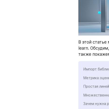
В этой статье
learn. Обсудим,
также покажем
Импорт библио
Метрика оцен
Простая линей
Множественна
Зачем нужна р