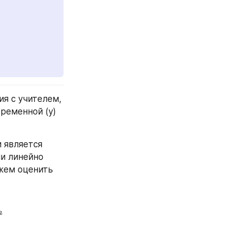
я с учителем, 
еменной (y) 
является 
и линейно 
жем оценить 