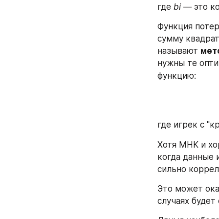
где 
bi
 — это к
Функция потер
сумму квадрат
называют 
мет
нужны те опти
функцию:
где игрек с "
Хотя МНК и хор
когда данные 
сильно коррел
Это может ока
случаях будет