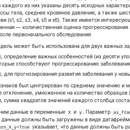
 каждого из них указаны десять исходных характерис
ассы тела, среднее кровяное давление, а также шес
и (s1, s2, s3, s4, s5 и s6). Также имеется интересующ
енная — количественная оценка прогрессирования 
после первоначального обследования
дель может быть использована для двух важных за
, определение важных особенностей (из десяти упо
торые способствуют прогрессированию заболевания
, для прогнозирования развития заболевания у новы
знаков был центрирован по среднему значению и м
е отклонение, умноженное на количество образцов 
, сумма квадратов значений каждого столбца состав
ним данные в переменные 
 и 
. Параметр 
X
y
as_fra
о данные должны быть загружены в виде датафрейма 
 указывает, что данные должны быть ра
urn_X_y=True