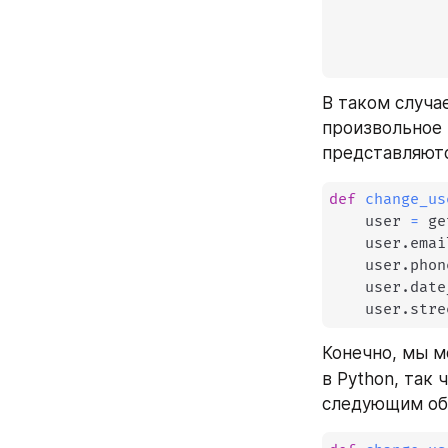
             
             
             
В таком случа
произвольное 
представляютс
def
change_us
    user 
=
 ge
    user
.
emai
    user
.
phon
    user
.
date
    user
.
stre
Конечно, мы м
в Python, так 
следующим об