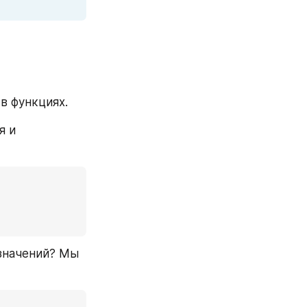
в функциях.
 и 
значений? Мы 