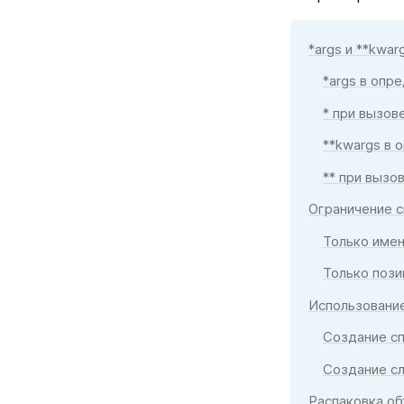
*args и **kwar
*args в опр
* при вызов
**kwargs в 
** при вызо
Ограничение с
Только име
Только поз
Использование
Создание с
Создание с
Распаковка о