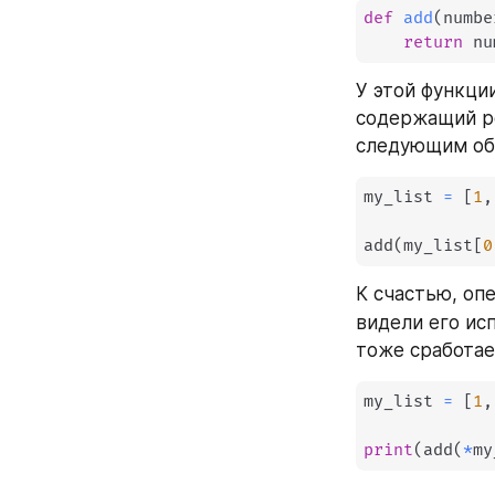
def
add
(
numbe
return
 nu
У этой функции
содержащий ро
следующим об
my_list 
=
[
1
,
add
(
my_list
[
0
К счастью, оп
видели его ис
тоже сработае
my_list 
=
[
1
,
print
(
add
(
*
my