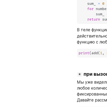
    sum_ 
=
0
for
 numbe
        sum_ 
return
 su
В теле функци
действительно
функцию с лю
print
(
add
(
1
,
 при вызо
*
Мы уже видели
любое количест
фиксированным
Давайте расс