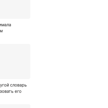
мала 
м 
угой словарь 
овать его 