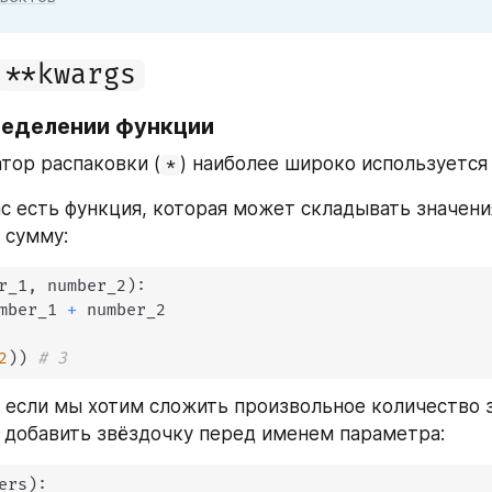
**kwargs
ределении функции
атор распаковки (
) наиболее широко используется 
*
ас есть функция, которая может складывать значения
 сумму:
r_1
,
 number_2
)
:
mber_1 
+
 number_2

2
)
)
# 3
, если мы хотим сложить произвольное количество 
добавить звёздочку перед именем параметра:
ers
)
: