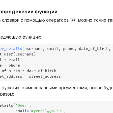
 определении функции
 словари с помощью оператора 
 можно точно так
**
ледующую функцию:
er_details
(
username
,
 email
,
 phone
,
 date_of_birth
,
t_user
(
username
)
l 
=
 email

e 
=
 phone

_of_birth 
=
 date_of_birth

et_address 
=
 street_address
 функцию с именованными аргументами, вызов буде
разом:
etails
(
'Олег'
,
       email
=
'myemail@ya.ru'
,