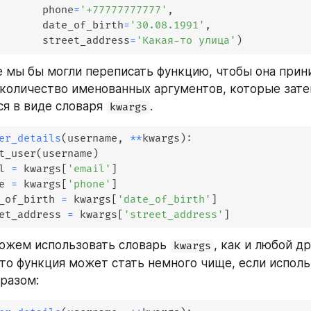
       phone
=
'+77777777777'
,
       date_of_birth
=
'30.08.1991'
,
       street_address
=
'Какая-то улица'
)
е мы бы могли переписать функцию, чтобы она прини
количество именованных аргументов, которые зате
я в виде словаря 
.
kwargs
er_details
(
username
,
**
kwargs
)
:
t_user
(
username
)
l 
=
 kwargs
[
'email'
]
e 
=
 kwargs
[
'phone'
]
_of_birth 
=
 kwargs
[
'date_of_birth'
]
et_address 
=
 kwargs
[
'street_address'
]
ожем использовать словарь 
, как и любой др
kwargs
что функция может стать немного чище, если использ
разом: