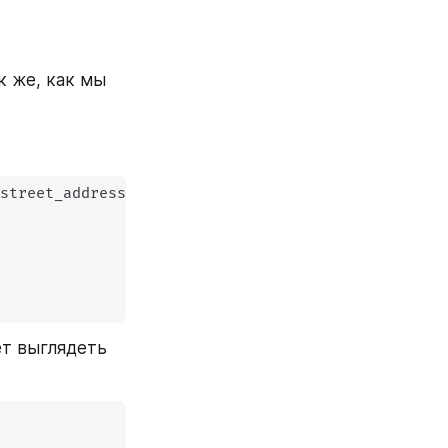
 же, как мы 
 street_address
)
:
т выглядеть 