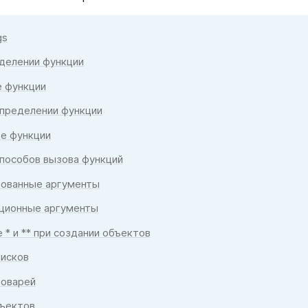
gs
еделении функции
е функции
определении функции
ве функции
пособов вызова функций
нованные аргументы
иционные аргументы
 * и ** при создании объектов
писков
ловарей
бъектов