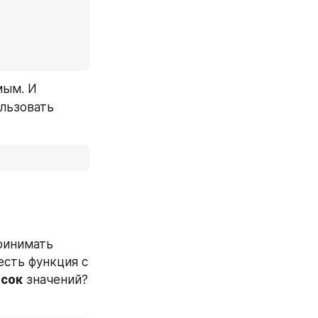
ым. И 
льзовать 
инимать 
сть функция с 
исок
 значений? 