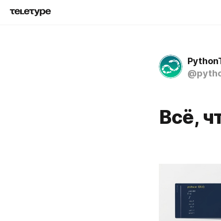
Python
@pytho
Всё, ч