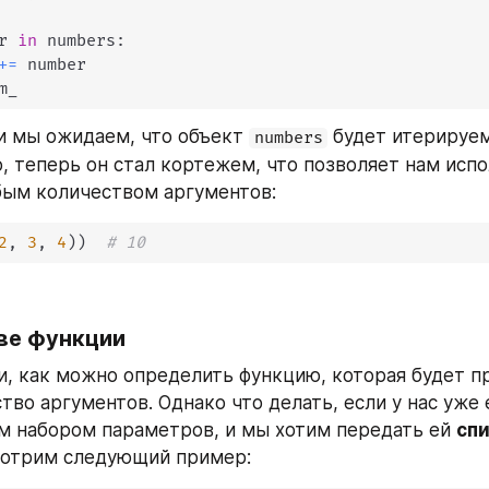
r 
in
 numbers
:
+=
 number

m_
и мы ожидаем, что объект 
 будет итерируем
numbers
, теперь он стал кортежем, что позволяет нам испо
бым количеством аргументов:
2
,
3
,
4
)
)
# 10
ве функции
, как можно определить функцию, которая будет пр
во аргументов. Однако что делать, если у нас уже е
 набором параметров, и мы хотим передать ей 
сп
мотрим следующий пример: