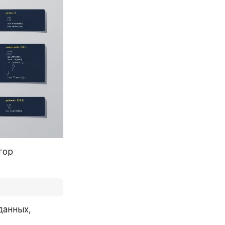
ор 
анных, 