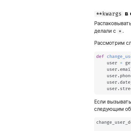
 в
**kwargs
Распаковывать
делали с 
.
*
Рассмотрим с
def
change_us
    user 
=
 ge
    user
.
emai
    user
.
phon
    user
.
date
    user
.
stre
Если вызывать
следующим об
change_user_d
             