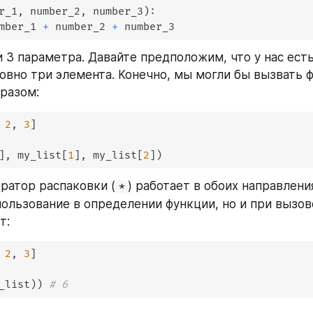
r_1
,
 number_2
,
 number_3
)
:
mber_1 
+
 number_2 
+
 number_3
 3 параметра. Давайте предположим, что у нас есть 
вно три элемента. Конечно, мы могли бы вызвать ф
разом:
2
,
3
]
]
,
 my_list
[
1
]
,
 my_list
[
2
]
)
ератор распаковки (
) работает в обоих направлени
*
пользование в определении функции, но и при вызове
т:
2
,
3
]
_list
)
)
# 6