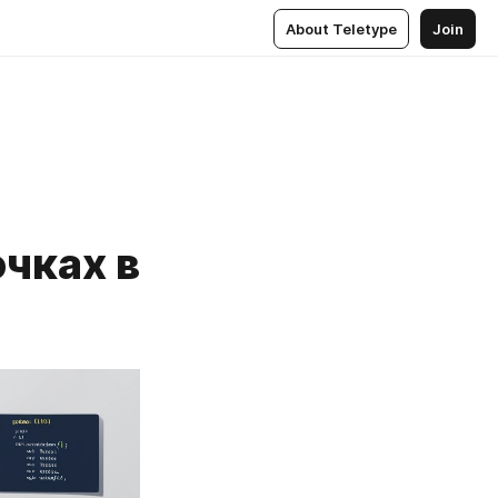
About Teletype
Join
очках в