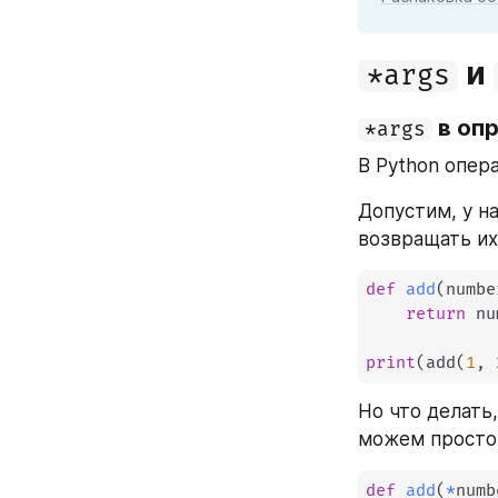
 и 
*args
 в оп
*args
В Python опер
Допустим, у н
возвращать их
def
add
(
numbe
return
 nu
print
(
add
(
1
,
Но что делать
можем просто 
def
add
(
*
numb