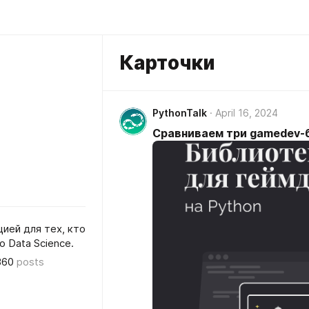
Карточки
PythonTalk
April 16, 2024
Сравниваем три gamedev-б
ией для тех, кто
о Data Science.
360
posts