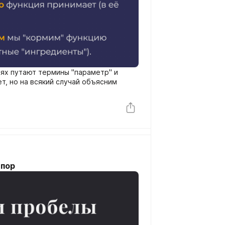
аях путают термины "параметр" и
т, но на всякий случай объясним
спор