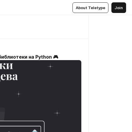
About Teletype
Join
иблиотеки на Python 🎮