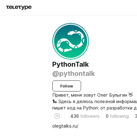
PythonTalk
@pythontalk
Follow
Привет, меня зовут Олег Булыгин 👋
🐍 Здесь я делюсь полезной информац
пишет код на Python: от разработки д
436
followers
0
following
olegtalks.ru/