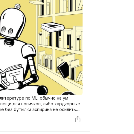
 литературе по ML, обычно на ум
 вещи для новичков, либо хардкорные
е без бутылки аспирина не осилить.
овека, который уже вышел из
ваться в рисерч, — та ещё задачка.