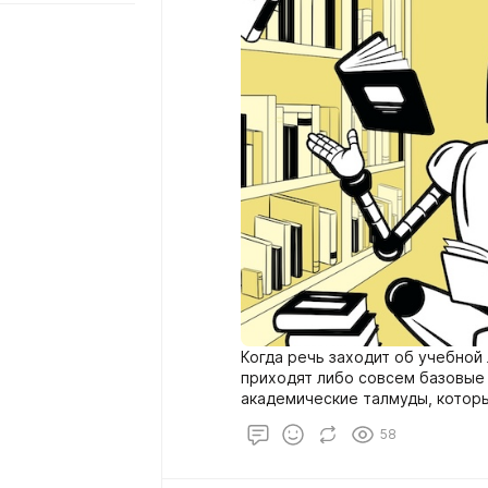
Когда речь заходит об учебной
приходят либо совсем базовые
академические талмуды, которы
Найти что-то толковое для чел
58
песочницы, но ещё не готов вры