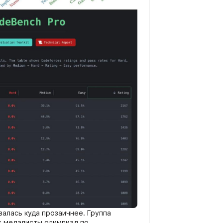
залась куда прозаичнее. Группа
х медалисты олимпиад по