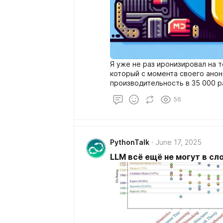
Я уже не раз иронизировал на т
который с момента своего анон
производительность в 35 000 р
Недавно создатель языка Крис 
56
Mojo можно вызывать напрямую 
PythonTalk
June 17, 2025
LLM всё ещё не могут в с