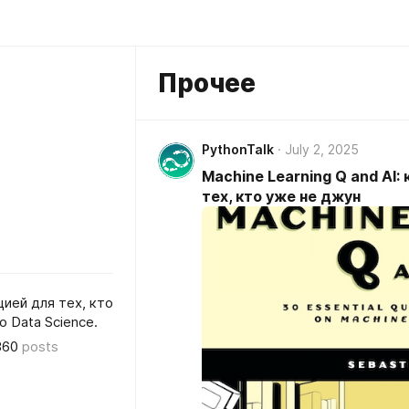
Прочее
PythonTalk
July 2, 2025
Machine Learning Q and AI:
тех, кто уже не джун
ией для тех, кто
о Data Science.
360
posts