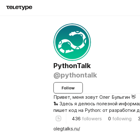
PythonTalk
@pythontalk
Follow
Привет, меня зовут Олег Булыгин 👋
🐍 Здесь я делюсь полезной информац
пишет код на Python: от разработки д
436
followers
0
following
olegtalks.ru/