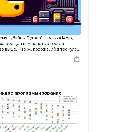
ему "убийцы Python" — языка Mojo,
са обещал нам золотые горы и
аз выше. Что ж, похоже, лёд тронулся.
Латтнер объявил, что теперь код на
из Python.
ложное программирование