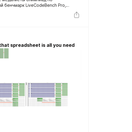
й бенчмарк LiveCodeBench Pro,
 LLM настоящим моментом истины. И
 о многом.
 that spreadsheet is all you need