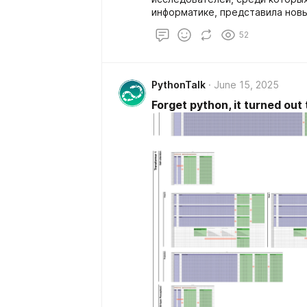
информатике, представила новы
который стал для современных
52
результаты этого теста говорят
PythonTalk
June 15, 2025
Forget python, it turned out